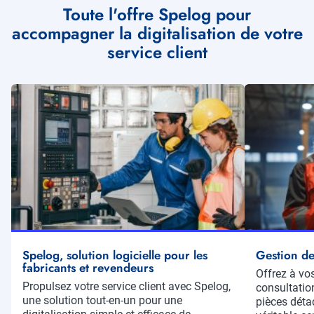
Toute l'offre Spelog pour
accompagner la digitalisation de votre
service client
Illustration
Illustration
vignette
vignette
Spelog, solution logicielle pour les
Gestion de
fabricants et revendeurs
Résumé
Offrez à vos
Résumé
Propulsez votre service client avec Spelog,
consultation
une solution tout-en-un pour une
pièces déta