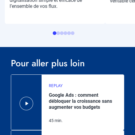
digitalisation simple et efficace de
véritable cen
l’ensemble de vos flux.
Pour aller plus loin
REPLAY
Google Ads : comment
débloquer la croissance sans
augmenter vos budgets
45 min.