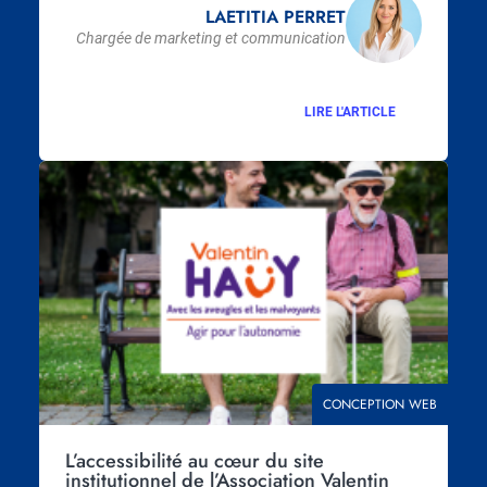
LAETITIA PERRET
Chargée de marketing et communication
LIRE L'ARTICLE
Visuel
principal
THÉMATIQUE
CONCEPTION WEB
L’accessibilité au cœur du site
institutionnel de l’Association Valentin