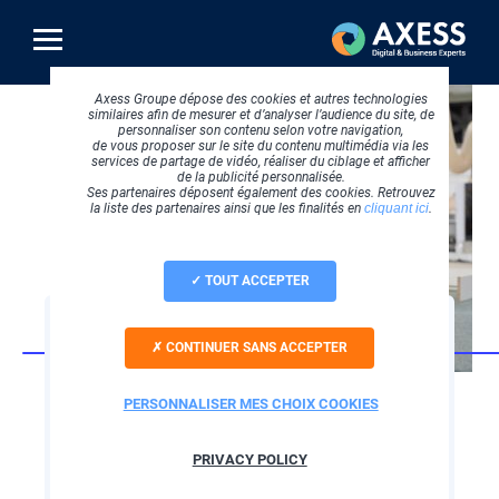
Aller
au
contenu
principal
Axess Groupe dépose des cookies et autres technologies
similaires afin de mesurer et d’analyser l’audience du site, de
personnaliser son contenu selon votre navigation,
de vous proposer sur le site du contenu multimédia via les
services de partage de vidéo, réaliser du ciblage et afficher
de la publicité personnalisée.
Ses partenaires déposent également des cookies. Retrouvez
la liste des partenaires ainsi que les finalités en
cliquant ici
.
TOUT ACCEPTER
SOFTWARE
CONTINUER SANS ACCEPTER
Optimisez la gestion
des interventions de
PERSONNALISER MES CHOIX COOKIES
vos techniciens !
PRIVACY POLICY
Donnez à vos techniciens les outils dont ils ont