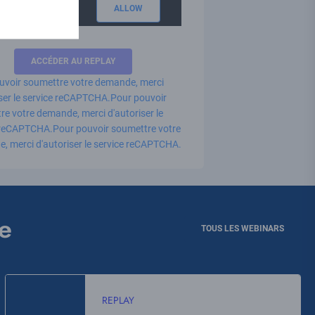
APTCHA is disabled.
ALLOW
uvoir soumettre votre demande, merci
iser le service reCAPTCHA.
Pour pouvoir
e votre demande, merci d'autoriser le
 reCAPTCHA.
Pour pouvoir soumettre votre
, merci d'autoriser le service reCAPTCHA.
e
TOUS LES WEBINARS
REPLAY