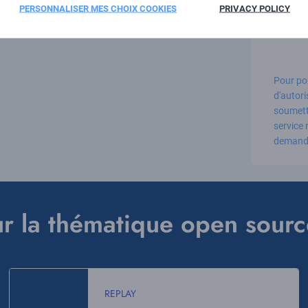
PERSONNALISER MES CHOIX COOKIES
PRIVACY POLICY
reC
Pour po
d'autor
soumettr
service
demande
ur la thématique open sourc
REPLAY