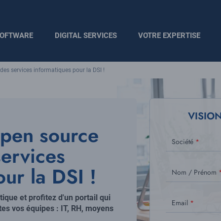
OFTWARE
DIGITAL SERVICES
VOTRE EXPERTISE
 des services informatiques pour la DSI !
Visuel
principal
VISIO
open source
Société
services
ur la DSI !
Nom / Prénom
ique et profitez d'un portail qui
Email
utes vos équipes : IT, RH, moyens