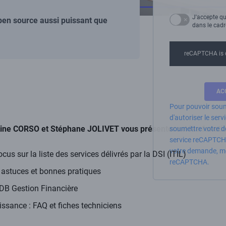
J'accepte qu
pen source aussi puissant que
dans le cad
reCAPTCHA is 
Pour pouvoir soum
d'autoriser le se
tine CORSO et Stéphane JOLIVET vous présenteront les fonction
soumettre votre d
service reCAPTCH
votre demande, mer
focus sur la liste des services délivrés par la DSI (ITIL)
reCAPTCHA.
: astuces et bonnes pratiques
DB Gestion Financière
issance : FAQ et fiches techniciens