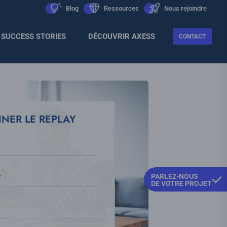
Men
icon
Blog
icon
Ressources
icon
Nous rejoindre
Sec
SUCCESS STORIES
DÉCOUVRIR AXESS
CONTACT
NNER LE REPLAY
PARLEZ-NOUS
DE VOTRE PROJET