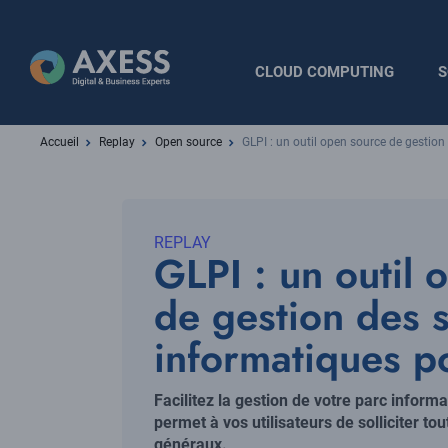
Aller
au
contenu
Navigation
CLOUD COMPUTING
S
principal
principale
Fil
Accueil
Replay
Open source
GLPI : un outil open source de gestion
d'Ariane
REPLAY
GLPI : un outil 
de gestion des 
informatiques po
Chapo
Facilitez la gestion de votre parc informat
permet à vos utilisateurs de solliciter to
généraux.