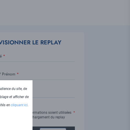
VISIONNER LE REPLAY
é
 Prénom
dience du site, de
blage et afficher de
lités en
cliquant ici
.
J'accepte que ces informations soient utilisées
dans le cadre du téléchargement du replay