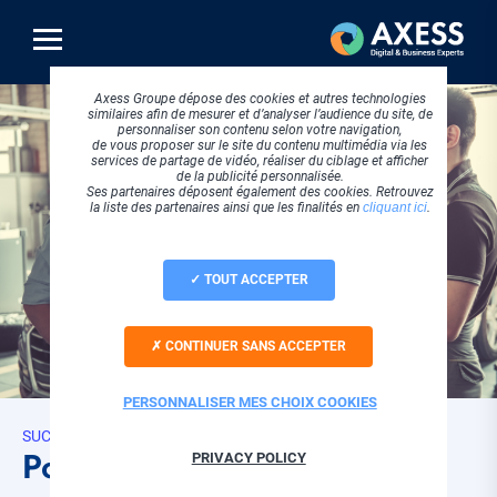
Aller
au
contenu
principal
Axess Groupe dépose des cookies et autres technologies
similaires afin de mesurer et d’analyser l’audience du site, de
personnaliser son contenu selon votre navigation,
de vous proposer sur le site du contenu multimédia via les
services de partage de vidéo, réaliser du ciblage et afficher
de la publicité personnalisée.
Ses partenaires déposent également des cookies. Retrouvez
la liste des partenaires ainsi que les finalités en
cliquant ici
.
TOUT ACCEPTER
CONTINUER SANS ACCEPTER
PERSONNALISER MES CHOIX COOKIES
SUCCESS STORIES
Pourquoi choisir EBP MéCa
PRIVACY POLICY