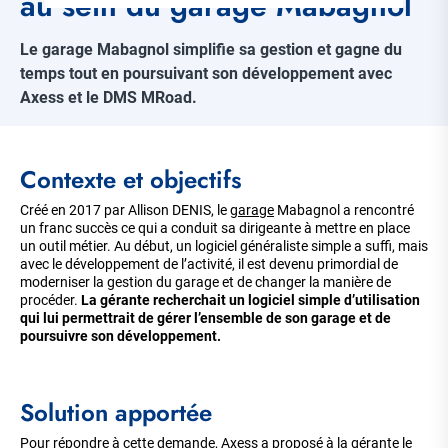
au sein du garage Mabagnol
Le garage Mabagnol simplifie sa gestion et gagne du
temps tout en poursuivant son développement avec
Axess et le DMS MRoad.
Corps
Contexte et objectifs
de
la
page
Créé en 2017 par Allison DENIS, le
garage
Mabagnol a rencontré
un franc succès ce qui a conduit sa dirigeante à mettre en place
un outil métier. Au début, un logiciel généraliste simple a suffi, mais
avec le développement de l’activité, il est devenu primordial de
moderniser la gestion du garage et de changer la manière de
procéder.
La gérante recherchait un logiciel simple d’utilisation
qui lui permettrait de gérer l’ensemble de son garage et de
poursuivre son développement.
Solution apportée
Pour répondre à cette demande, Axess a proposé à la gérante le