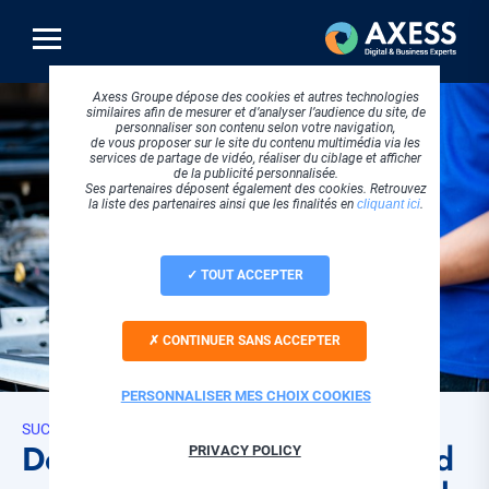
Aller
au
contenu
principal
Axess Groupe dépose des cookies et autres technologies
similaires afin de mesurer et d’analyser l’audience du site, de
personnaliser son contenu selon votre navigation,
de vous proposer sur le site du contenu multimédia via les
services de partage de vidéo, réaliser du ciblage et afficher
de la publicité personnalisée.
Ses partenaires déposent également des cookies. Retrouvez
la liste des partenaires ainsi que les finalités en
cliquant ici
.
TOUT ACCEPTER
CONTINUER SANS ACCEPTER
PERSONNALISER MES CHOIX COOKIES
SUCCESS STORIES
Déploiement du DMS MRoad
PRIVACY POLICY