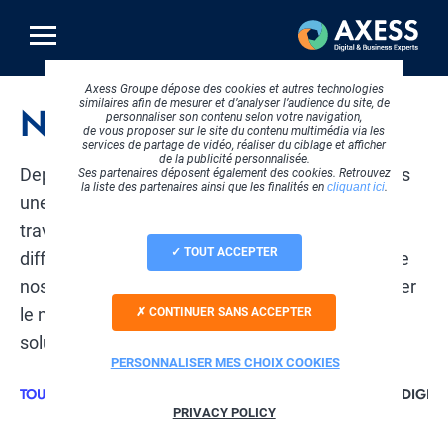
Aller
au
contenu
principal
Axess Groupe dépose des cookies et autres technologies
similaires afin de mesurer et d’analyser l’audience du site, de
Nos partenaires
personnaliser son contenu selon votre navigation,
de vous proposer sur le site du contenu multimédia via les
services de partage de vidéo, réaliser du ciblage et afficher
de la publicité personnalisée.
Depuis les débuts d'Axess en 2003, nous menons
Ses partenaires déposent également des cookies. Retrouvez
la liste des partenaires ainsi que les finalités en
cliquant ici
.
une véritable stratégie de partenariat. Nous
travaillons avec les leaders du marché sur
TOUT ACCEPTER
différents secteurs pour répondre aux besoins de
nos 3 pôles d'expertise. L'objectif étant d'améliorer
le niveau de disponibilité et de fiabilité de nos
CONTINUER SANS ACCEPTER
solutions logicielles et prestations de services.
PERSONNALISER MES CHOIX COOKIES
TOUS
CLOUD COMPUTING
SOFTWARE
STRATEGIE DIGITA
PRIVACY POLICY