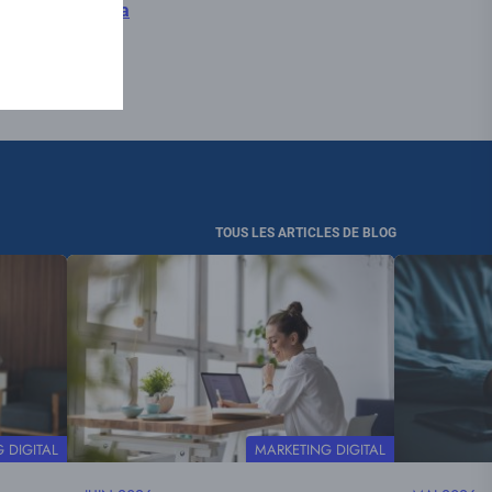
ampagnes média
TOUS LES ARTICLES DE BLOG
Visuel
Visuel
principal
principal
E
THÉMATIQUE
 DIGITAL
MARKETING DIGITAL