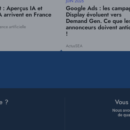
JUIN 2026
Date
t : Aperçus IA et
Google Ads : les campa
mise
 arrivent en France
Display évoluent vers
à
Demand Gen. Ce que le
jour
annonceurs doivent anti
gence artificielle
!
Actus
SEA
Tags
e ?
Vous 
Nous avon
de qua