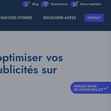
Men
icon
Blog
icon
Ressources
icon
Nous rejoindre
Sec
SUCCESS STORIES
DÉCOUVRIR AXESS
CONTACT
optimiser vos
blicités sur
PARLEZ-NOUS
DE VOTRE PROJET