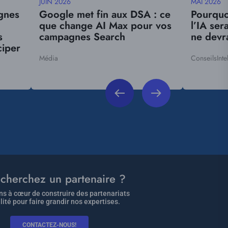
JUIN 2026
MAI 2026
Date
Date
gnes
Google met fin aux DSA : ce
Pourquoi
mise
mise
que change AI Max pour vos
l’IA ser
à
à
s
campagnes Search
ne devra
jour
jour
ciper
Média
Conseils
Inte
Tags
Tags
cherchez un partenaire ?
s à cœur de construire des partenariats
lité pour faire grandir nos expertises.
CONTACTEZ-NOUS!