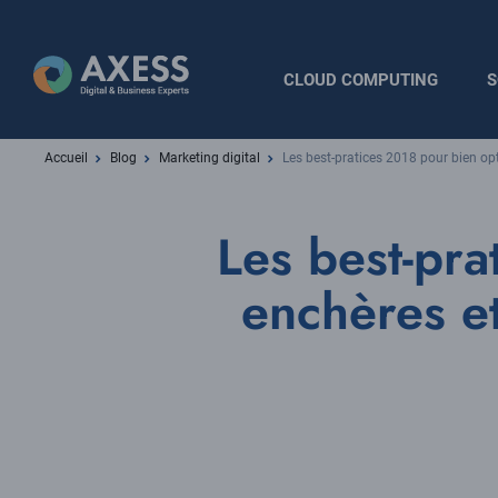
Aller
au
contenu
Navigation
CLOUD COMPUTING
S
principal
principale
Fil
Accueil
Blog
Marketing digital
Les best-pratices 2018 pour bien opt
d'Ariane
Les best-pra
enchères et