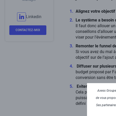
Alignez votre objectif
Linkedin
Le système a besoin 
Il faut donc allouer u
CONTACTEZ-MOI
conseillons d’allouer 
viser pour l’événemen
Remonter le funnel d
Si vous avez du mal à 
objectif sur de l’ajout
Diffuser sur plusieu
budget proposé par Fa
conversion sans être t
Eviter la sur-segmen
Axess Groupe 
Cela permet d’avoir pl
puissance. Concernant l
de vous propose
défini pour la campag
Ses partenaires