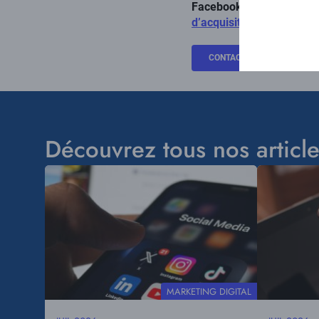
Facebook ads
est aujour
d’acquisition
!
CONTACTEZ-NOUS
Découvrez tous nos article
Visuel
Visuel
principal
principal
THÉMATIQUE
MARKETING DIGITAL