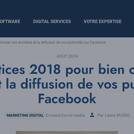
OFTWARE
DIGITAL SERVICES
VOTRE EXPERTISE
imiser vos enchères et la diffusion de vos publicités sur Facebook
AOÛT 2019
tices 2018 pour bien 
 la diffusion de vos pu
Facebook
Thématique
Conseils
Social media
Par Laura RUSSO
MARKETING DIGITAL
Tags