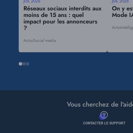
JUIL 2026
JUIL 2026
Date
Date
Réseaux sociaux interdits aux
On y es
mise
mise
moins de 15 ans : quel
Mode IA
à
à
impact pour les annonceurs
jour
jour
?
Actus
Intelli
Tags
Actus
Social media
Tags
Vous cherchez de l'aid
CONTACTER LE SUPPORT