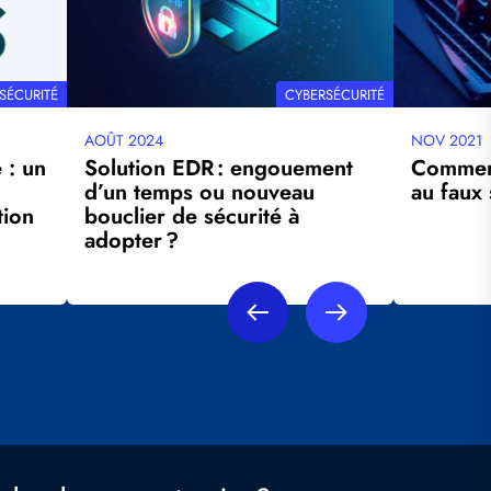
IQUE
THÉMATIQUE
SÉCURITÉ
CYBERSÉCURITÉ
AOÛT 2024
NOV 2021
Date
Date
 : un
Solution EDR : engouement
Comment
mise
mise
d’un temps ou nouveau
au faux
à
à
tion
bouclier de sécurité à
jour
jour
adopter ?