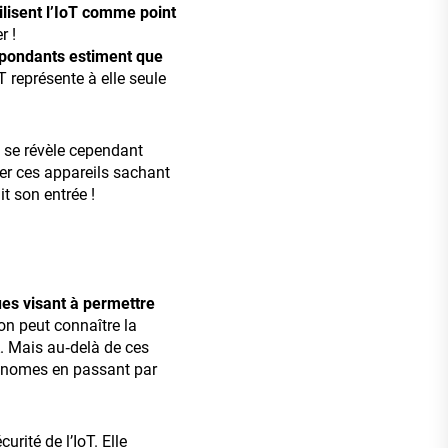
tilisent l’IoT comme point
r !
pondants estiment que
T représente à elle seule
e se révèle cependant
ger ces appareils sachant
it son entrée !
ues visant à permettre
 on peut connaître la
A. Mais au‐delà de ces
utonomes en passant par
urité de l’IoT. Elle