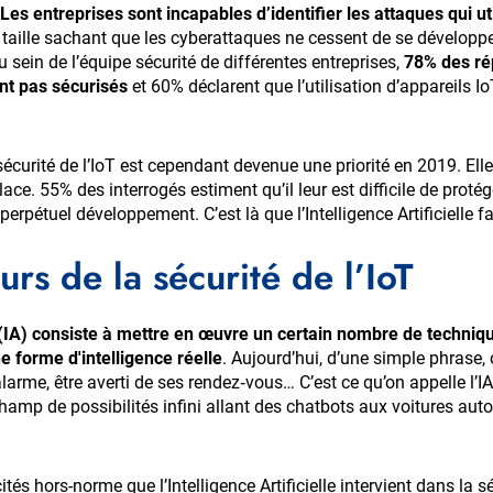
Les entreprises sont incapables d’identifier les attaques qui u
taille sachant que les cyberattaques ne cessent de se développe
sein de l’équipe sécurité de différentes entreprises,
78% des ré
ont pas sécurisés
et 60% déclarent que l’utilisation d’appareils Io
écurité de l’IoT est cependant devenue une priorité en 2019. Ell
ce. 55% des interrogés estiment qu’il leur est difficile de proté
erpétuel développement. C’est là que l’Intelligence Artificielle fa
urs de la sécurité de l’IoT
le (IA) consiste à mettre en œuvre un certain nombre de techniq
e forme d'intelligence réelle
. Aujourd’hui, d’une simple phrase,
rme, être averti de ses rendez‐vous… C’est ce qu’on appelle l’I
champ de possibilités infini allant des chatbots aux voitures a
tés hors-norme que l’Intelligence Artificielle intervient dans la séc