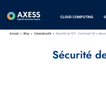
Aller
au
contenu
Navigation
CLOUD COMPUTING
S
principal
principale
Fil
Accueil
Blog
Cybersécurité
Sécurité de l’IOT : Comment l’IA y répon
d'Ariane
Sécurité d