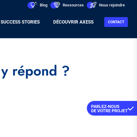
Men
icon
Blog
icon
Ressources
icon
Nous rejoindre
Sec
SUCCESS STORIES
DÉCOUVRIR AXESS
CONTACT
 y répond ?
PARLEZ-NOUS
DE VOTRE PROJET