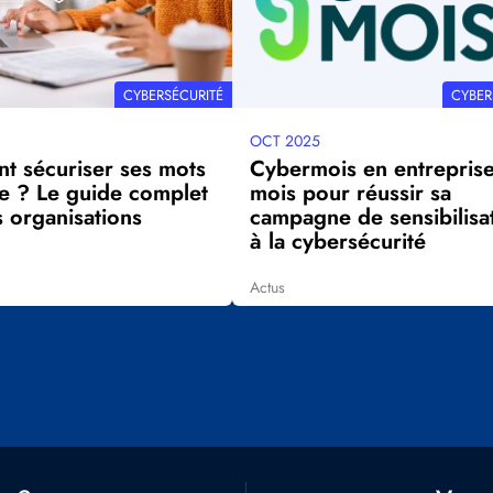
THÉMATIQUE
THÉMAT
CYBERSÉCURITÉ
CYBER
OCT 2025
Date
 sécuriser ses mots
Cybermois en entreprise
mise
e ? Le guide complet
mois pour réussir sa
à
s organisations
campagne de sensibilisa
jour
à la cybersécurité
Actus
Tags