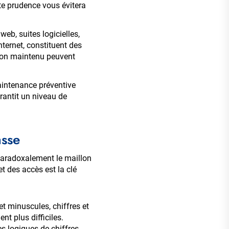
te prudence vous évitera
web, suites logicielles,
nternet, constituent des
 non maintenu peuvent
aintenance préventive
rantit un niveau de
asse
t paradoxalement le maillon
t des accès est la clé
t minuscules, chiffres et
t plus difficiles.
s logiques de chiffres.