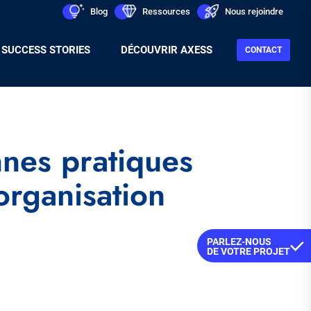
Men
icon
Blog
icon
Ressources
icon
Nous rejoindre
Sec
SUCCESS STORIES
DÉCOUVRIR AXESS
CONTACT
nnes pratiques
organisation
PARLEZ-NOUS
DE VOTRE PROJET