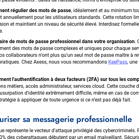
ment régulier des mots de passe
, idéalement et au minimum tou
t annuellement pour les utilisateurs standards. Cette rotation lim
on et maintient un niveau de sécurité élevé. Interdisez formelle
e.
aire de mots de passe professionnel dans votre organisation
. 
ent des mots de passe complexes et uniques pour chaque servi
os collaborateurs n'ont plus qu'un seul mot de passe maître à rete
 pratiques. Chez Axess, nous vous recommandons
KeePass
, une
ent l'authentification à deux facteurs (2FA) sur tous les com
ns métiers, accès administrateur, services cloud. Cette couche d
'usurpation d'identité extrêmement difficile, même en cas de c
ratégie à appliquer de toute urgence si ce n’est pas déjà fait.
uriser sa messagerie professionnelle
e représente le vecteur d'attaque privilégié des cybercriminels.
% des cyberattaques débutent par un email malveillant. Sécurise