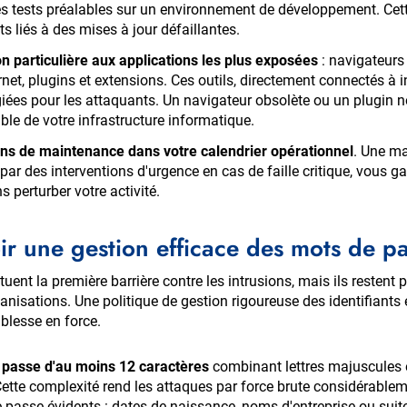
es tests préalables sur un environnement de développement. Cet
 liés à des mises à jour défaillantes.
n particulière aux applications les plus exposées
: navigateurs 
rnet, plugins et extensions. Ces outils, directement connectés à i
égiées pour les attaquants. Un navigateur obsolète ou un plugin
le de votre infrastructure informatique.
ons de maintenance dans votre calendrier opérationnel
. Une m
ar des interventions d'urgence en cas de faille critique, vous ga
 perturber votre activité.
ir une gestion efficace des mots de p
tuent la première barrière contre les intrusions, mais ils resten
nisations. Une politique de gestion rigoureuse des identifiants e
iblesse en force.
passe d'au moins 12 caractères
combinant lettres majuscules e
ette complexité rend les attaques par force brute considérablemen
passe évidents : dates de naissance, noms d'entreprise ou suite