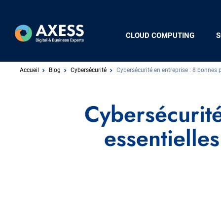
Aller
au
contenu
Navigation
CLOUD COMPUTING
S
principal
principale
Fil
Accueil
Blog
Cybersécurité
Cybersécurité en entreprise : 8 bonnes 
d'Ariane
Cybersécurité
essentielle