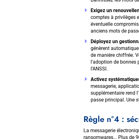
Exigez un renouvelle
comptes à privilèges e
éventuelle compromissi
anciens mots de pass
Déployez un gestionn
génèrent automatiquem
de manière chiffrée. V
l'adoption de bonnes
l’ANSSI.
Activez systématiquem
messagerie, applicatio
supplémentaire rend l
passe principal. Une st
Règle n°4 : séc
La messagerie électroniqu
ransomwares... Plus de 90