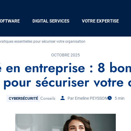
OFTWARE
DIGITAL SERVICES
VOTRE EXPERTISE
pratiques essentielles pour sécuriser votre organisation
OCTOBRE 2025
 en entreprise : 8 bo
s pour sécuriser votre 
Thématique
Conseils
Par Emeline PEYSSON
5 min
CYBERSÉCURITÉ
Tags
Temps
de
Lecture