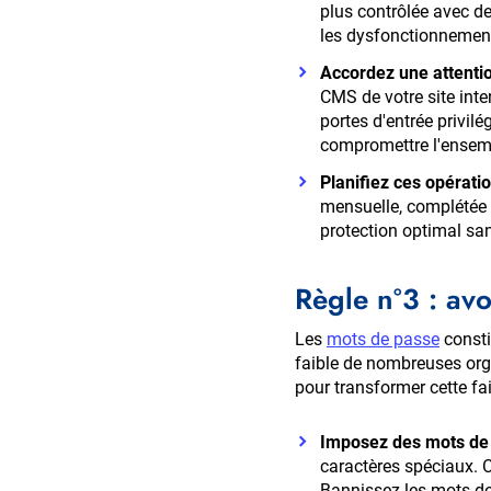
plus contrôlée avec d
les dysfonctionnements
Accordez une attentio
CMS de votre site inte
portes d'entrée privil
compromettre l'ensemb
Planifiez ces opérati
mensuelle, complétée p
protection optimal sans
Règle n°3 : avo
Les
mots de passe
consti
faible de nombreuses orga
pour transformer cette fa
Imposez des mots de 
caractères spéciaux. C
Bannissez les mots de 