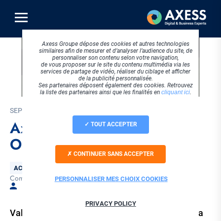
Aller
au
contenu
principal
Axess Groupe dépose des cookies et autres technologies
similaires afin de mesurer et d’analyser l’audience du site, de
personnaliser son contenu selon votre navigation,
de vous proposer sur le site du contenu multimédia via les
services de partage de vidéo, réaliser du ciblage et afficher
de la publicité personnalisée.
Ses partenaires déposent également des cookies. Retrouvez
la liste des partenaires ainsi que les finalités en
cliquant ici
.
SEPTEMBRE 2015
Axess reprend la société
TOUT ACCEPTER
OnyxT+
CONTINUER SANS ACCEPTER
Thématique
ACTUALITÉS AXESS
Communiqué
Tags
PERSONNALISER MES CHOIX COOKIES
Par Laura BELLET
PRIVACY POLICY
Valence, le 4 septembre 2015 : Axess annonce la