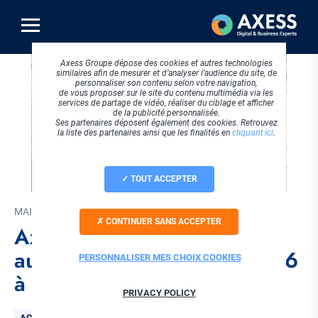
Aller
au
contenu
principal
Axess Groupe dépose des cookies et autres technologies
similaires afin de mesurer et d’analyser l’audience du site, de
personnaliser son contenu selon votre navigation,
de vous proposer sur le site du contenu multimédia via les
services de partage de vidéo, réaliser du ciblage et afficher
de la publicité personnalisée.
Ses partenaires déposent également des cookies. Retrouvez
la liste des partenaires ainsi que les finalités en
cliquant ici
.
TOUT ACCEPTER
MAI 2026
CONTINUER SANS ACCEPTER
Axess, sponsor et exposant
au Congrès ADULLACT 2026
PERSONNALISER MES CHOIX COOKIES
à Montpellier
PRIVACY POLICY
Thématique
ACTUALITÉS AXESS