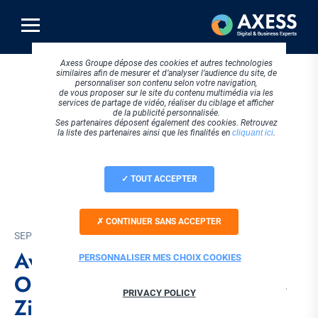
Aller
au
contenu
principal
Axess Groupe dépose des cookies et autres technologies
similaires afin de mesurer et d’analyser l’audience du site, de
personnaliser son contenu selon votre navigation,
de vous proposer sur le site du contenu multimédia via les
services de partage de vidéo, réaliser du ciblage et afficher
de la publicité personnalisée.
Ses partenaires déposent également des cookies. Retrouvez
la liste des partenaires ainsi que les finalités en
cliquant ici
.
TOUT ACCEPTER
CONTINUER SANS ACCEPTER
SEPTEMBRE 2024
Avis de scission - Axess
PERSONNALISER MES CHOIX COOKIES
OnLine reprend les activités
PRIVACY POLICY
Zimbra et GLPI d'Axess