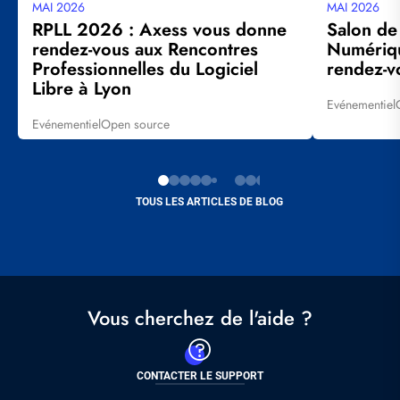
MAI 2026
MAI 2026
Date
Date
mise
mise
RPLL 2026 : Axess vous donne
Salon de
à
à
rendez-vous aux Rencontres
Numériqu
jour
jour
Professionnelles du Logiciel
rendez-vo
Libre à Lyon
Evénementiel
Tags
Evénementiel
Open source
Tags
TOUS LES ARTICLES DE BLOG
Vous cherchez de l'aide ?
CONTACTER LE SUPPORT