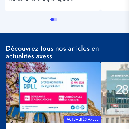
Découvrez tous nos articles en
actualités axess
Visuel
Visuel
principal
principal
THÉMATIQUE
ACTUALITÉS AXESS