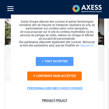
Aller
au
contenu
principal
Visuel
Axess Groupe dépose des cookies et autres technologies
principal
similaires afin de mesurer et d’analyser l’audience du site, de
personnaliser son contenu selon votre navigation,
de vous proposer sur le site du contenu multimédia via les
services de partage de vidéo, réaliser du ciblage et afficher
de la publicité personnalisée.
Ses partenaires déposent également des cookies. Retrouvez
la liste des partenaires ainsi que les finalités en
cliquant ici
.
VISIONNER LE REPLAY
TOUT ACCEPTER
Société
CONTINUER SANS ACCEPTER
Nom / Prénom
PERSONNALISER MES CHOIX COOKIES
Email
PRIVACY POLICY
J'accepte que ces informations soient utilisées dans