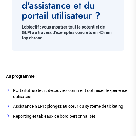
d'assistance et du
portail utilisateur ?
Chapo
L'objectif : vous montrer tout le potentiel de
GLPI au travers d'exemples concrets en 45 min
top chrono.
Corps
de
Au programme :
la
page
Portail utilisateur : découvrez comment optimiser l'expérience
utilisateur
Assistance GLPI : plongez au cœur du système de ticketing
Reporting et tableaux de bord personnalisés