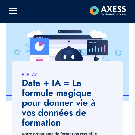
Aller
au
contenu
principal
Visuel
principal
REPLAY
Data + IA = La
formule magique
pour donner vie à
vos données de
formation
Chapo
Votre organisme de formation recueille