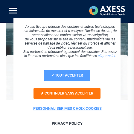
Aller
au
contenu
principal
Visuel
Axess Groupe dépose des cookies et autres technologies
principal
similaires afin de mesurer et d’analyser l’audience du site, de
personnaliser son contenu selon votre navigation,
de vous proposer sur le site du contenu multimédia via les
services de partage de vidéo, réaliser du ciblage et afficher
de la publicité personnalisée.
Ses partenaires déposent également des cookies. Retrouvez
la liste des partenaires ainsi que les finalités en
cliquant ici
.
VISIONNER LE REPLAY
TOUT ACCEPTER
Société
CONTINUER SANS ACCEPTER
Nom / Prénom
PERSONNALISER MES CHOIX COOKIES
Email
PRIVACY POLICY
J'accepte que ces informations soient utilisées dans