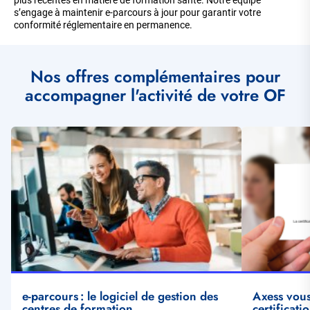
plus récentes en matière de formation santé. Notre équipe
s’engage à maintenir e-parcours à jour pour garantir votre
conformité réglementaire en permanence.
Nos offres complémentaires pour
accompagner l'activité de votre OF
Illustration
Illustration
vignette
vignette
e-parcours : le logiciel de gestion des
Axess vou
centres de formation
certificati