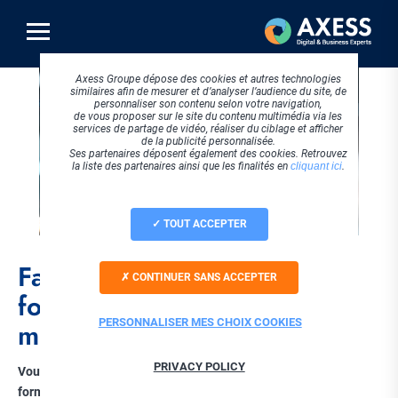
Aller
au
contenu
principal
Axess Groupe dépose des cookies et autres technologies
similaires afin de mesurer et d’analyser l’audience du site, de
personnaliser son contenu selon votre navigation,
de vous proposer sur le site du contenu multimédia via les
services de partage de vidéo, réaliser du ciblage et afficher
de la publicité personnalisée.
Ses partenaires déposent également des cookies. Retrouvez
la liste des partenaires ainsi que les finalités en
cliquant ici
.
TOUT ACCEPTER
Facilitez la gestion de vos
CONTINUER SANS ACCEPTER
formations santé avec le
PERSONNALISER MES CHOIX COOKIES
module DPC d’e-parcours !
PRIVACY POLICY
Vous êtes confronté à la gestion complexe du DPC dans vos
formations de santé ? Bénéficiez d’un module e-parcours