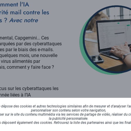
mment l'IA
ité mail contre les
s ?
Avec notre
inental, Capgemini… Ces
arquées par des cyberattaques
s par le biais des e-mails.
quelques mois, une nouvelle
 virus alimentés par
 Mais, comment y faire face ?
ocus sur les cyberattaques les
née liées à l’IA
 un avenir plus sécurisé
vs
dépose des cookies et autres technologies similaires afin de mesurer et d’analyser l’au
personnaliser son contenu selon votre navigation,
istiquées
r sur le site du contenu multimédia via les services de partage de vidéo, réaliser du ci
la publicité personnalisée.
ur l'IA : quelles solutions
 déposent également des cookies. Retrouvez la liste des partenaires ainsi que les fina
t sont-elles fiables ?