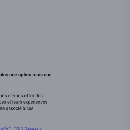
 plus une option mais une
ns et vous offrir des
ces et leurs expériences
ire associé à ces
eoVAD
,
CRIS Réseaux
,