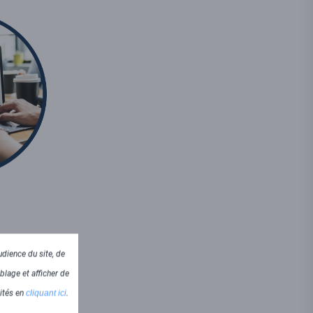
dience du site, de
blage et afficher de
lités en
cliquant ici
.