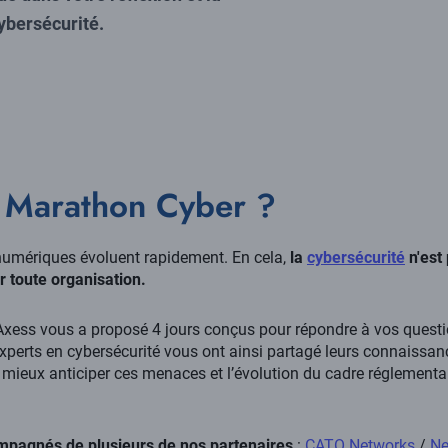
ybersécurité.
 Marathon Cyber ?
numériques évoluent rapidement. En cela,
la
cybersécurité
n'est
r toute organisation.
 Axess vous a proposé 4 jours conçus pour répondre à vos questio
xperts en cybersécurité vous ont ainsi partagé leurs connaissan
 mieux anticiper ces menaces et l’évolution du cadre réglementa
ompagnés de plusieurs de nos partenaires
:
CATO Networks
/
N