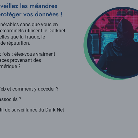
eillez les méandres
rotéger vos données !
lnérables sans que vous en
rcriminels utilisent le Darknet
lles que la fraude, le
 de réputation.
x fois : êtes-vous vraiment
aces provenant des
umérique ?
Web et comment y accéder ?
associés ?
il de surveillance du Dark Net