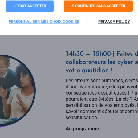
TOUT ACCEPTER
CONTINUER SANS ACCEPTER
PERSONNALISER MES CHOIX COOKIES
PRIVACY POLICY
14h30 – 15h00 | Faites d
collaborateurs les cyber 
votre quotidien !
Les erreurs sont humaines, c’est v
d'une cyberattaque, elles peuvent
conséquences désastreuses ! Plus
pourraient être évitées. La clé ? A
sensibilisation de vos employés. 
savoir comment débuter et commen
sensibilisation.
Au programme :