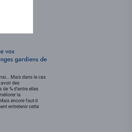
e vos
anges gardiens de
rai... Mais dans le cas
 avoir des
 de ¾ d’entre elles
méliorer la
Mais encore faut-il
t entretenir cette