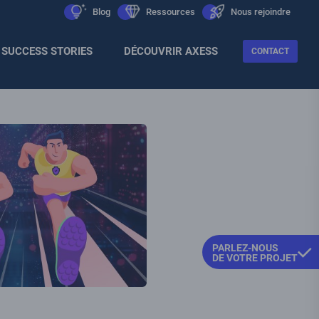
Men
icon
Blog
icon
Ressources
icon
Nous rejoindre
Sec
SUCCESS STORIES
DÉCOUVRIR AXESS
CONTACT
PARLEZ-NOUS
DE VOTRE PROJET