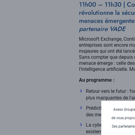
11h00 – 11h30 | Co
révolutionne la sécur
menaces émergente
partenaire VADE
Microsoft Exchange, Cont
entreprises sont encore m
majeures qui ont été lancée
Sans compter que depuis 
menace émerge : celle des
l’intelligence artificielle.
Au programme :
Retour vers le futur : f
plus marquantes de l'an
Prédictions pour 2025 :
Axess Groupe 
des menaces plus soph
de vous propose
La cybersécurité basée s
Ses partenaires
existent sur le marché e