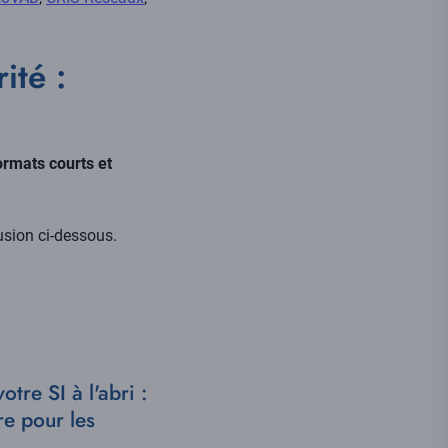
ité :
ormats courts et
usion ci-dessous.
re SI à l'abri :
re pour les