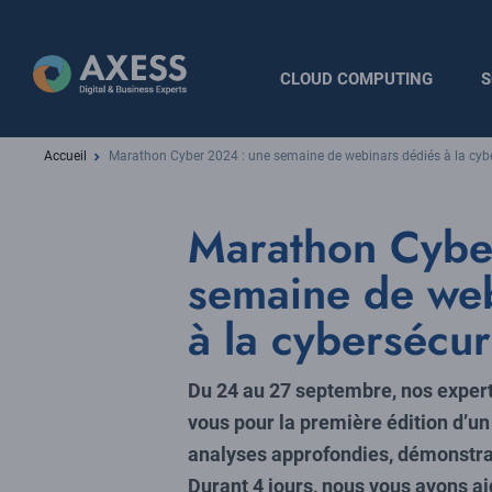
Aller
au
contenu
Navigation
CLOUD COMPUTING
S
principal
principale
Fil
Accueil
Marathon Cyber 2024 : une semaine de webinars dédiés à la cybe
d'Ariane
Marathon Cybe
semaine de web
à la cybersécuri
Du 24 au 27 septembre, nos exper
vous pour la première édition d’un
analyses approfondies, démonstra
Durant 4 jours, nous vous avons aid