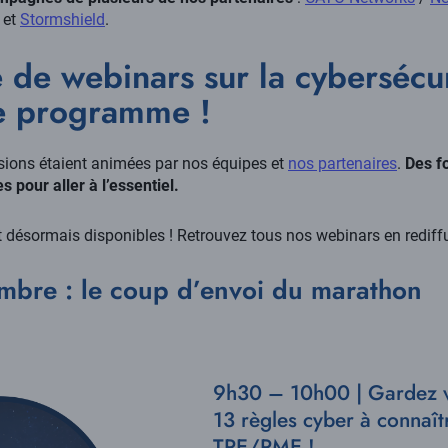
et
Stormshield
.
de webinars sur la cybersécur
e programme !
ssions étaient animées par nos équipes et
nos partenaires
.
Des f
 pour aller à l’essentiel.
 désormais disponibles ! Retrouvez tous nos webinars en rediff
mbre : le coup d’envoi du marathon
9h30 – 10h00 | Gardez vot
13 règles cyber à connaît
TPE/PME !