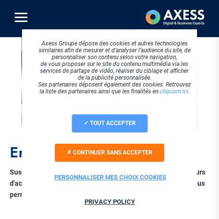
Aller
au
contenu
principal
Axess Groupe dépose des cookies et autres technologies
similaires afin de mesurer et d’analyser l’audience du site, de
personnaliser son contenu selon votre navigation,
de vous proposer sur le site du contenu multimédia via les
services de partage de vidéo, réaliser du ciblage et afficher
de la publicité personnalisée.
Ses partenaires déposent également des cookies. Retrouvez
la liste des partenaires ainsi que les finalités en
cliquant ici
.
TOUT ACCEPTER
Ergonomie et performance
CONTINUER SANS ACCEPTER
Susciter l'intérêt de vos prospects tout au long de leur parcours
PERSONNALISER MES CHOIX COOKIES
d'achat ! Travailler l'ergonomie de votre site ainsi que l'UX vous
permet d'améliorer les performances de votre site actuel.
PRIVACY POLICY