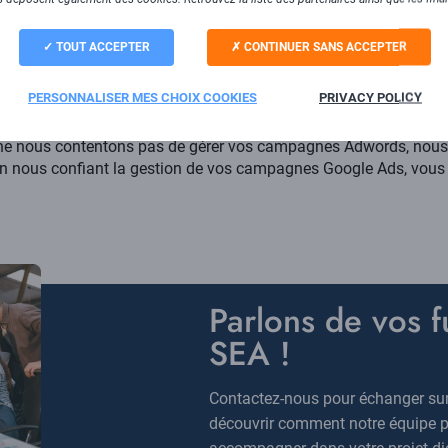
analyse avancés pour suivre les performances de vos campagnes et
TOUT ACCEPTER
CONTINUER SANS ACCEPTER
lace d’un tracking afin d’analyser la consommation du site par 
estissements SEA en fonction des forecast prédit par les outils
PERSONNALISER MES CHOIX COOKIES
PRIVACY POLICY
e nous contentons pas de gérer vos campagnes Adwords, nous
 En nous confiant la gestion de vos campagnes Google Ads, vou
Titre
Parlons de vos 
SEA !
Description
Contactez-nous pour échanger su
découvrir comment notre équipe p