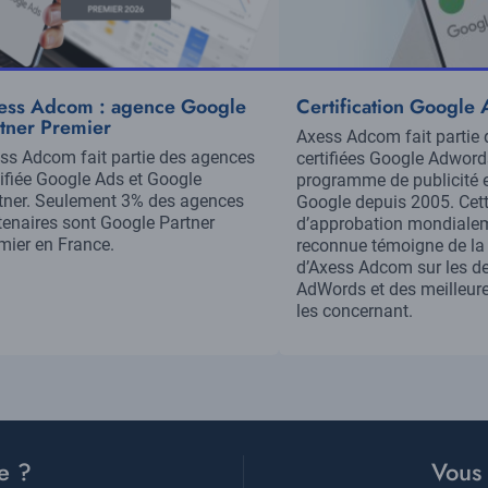
ess Adcom : agence Google
Certification Google
tner Premier
Résumé
Axess Adcom fait partie
sumé
ss Adcom fait partie des agences
certifiées Google Adwords
tifiée Google Ads et Google
programme de publicité e
tner. Seulement 3% des agences
Google depuis 2005. Cet
tenaires sont Google Partner
d’approbation mondiale
mier en France.
reconnue témoigne de la 
d’Axess Adcom sur les der
AdWords et des meilleure
les concernant.
e ?
Vous 