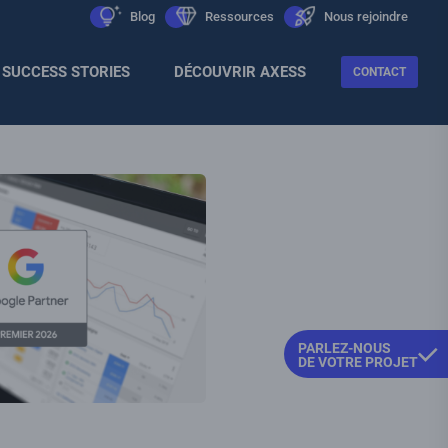
Men
icon
Blog
icon
Ressources
icon
Nous rejoindre
Sec
SUCCESS STORIES
DÉCOUVRIR AXESS
CONTACT
PARLEZ-NOUS
DE VOTRE PROJET