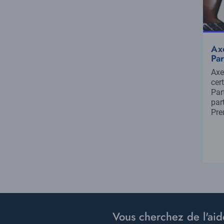
Ax
Par
Ré
Axe
cer
Par
par
Pre
Vous cherchez de l'aid