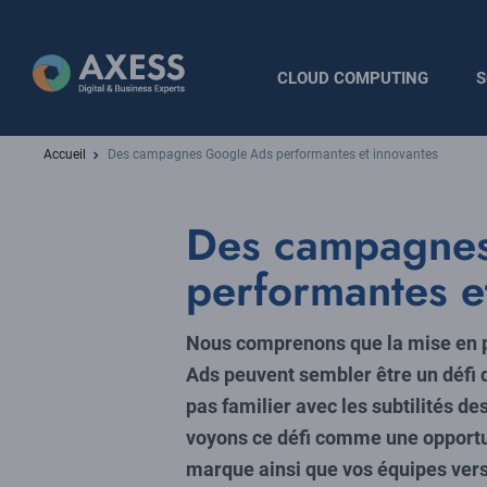
Aller
au
contenu
Navigation
CLOUD COMPUTING
S
principal
principale
Fil
Accueil
Des campagnes Google Ads performantes et innovantes
d'Ariane
Des campagne
performantes e
Nous comprenons que la mise en 
Ads peuvent sembler être un défi de
pas familier avec les subtilités d
voyons ce défi comme une opportu
marque ainsi que vos équipes ver