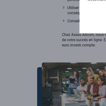
Utiliser des outils d'
conséquence : mise en p
Conseiller dans vos inv
Chez Axess Adcom, nous n
de votre succès en ligne.
euro investi compte.
Image