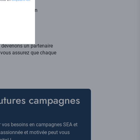
 les optimiser en
l’internaute
 Google ads
 devenons un partenaire
s vous assurez que chaque
futures campagnes
r vos besoins en campagnes SEA et
assionnée et motivée peut vous