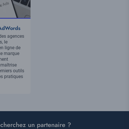
 AdWords
 des agences
, le
n ligne de
te marque
ment
maîtrise
niers outils
s pratiques
cherchez un partenaire ?