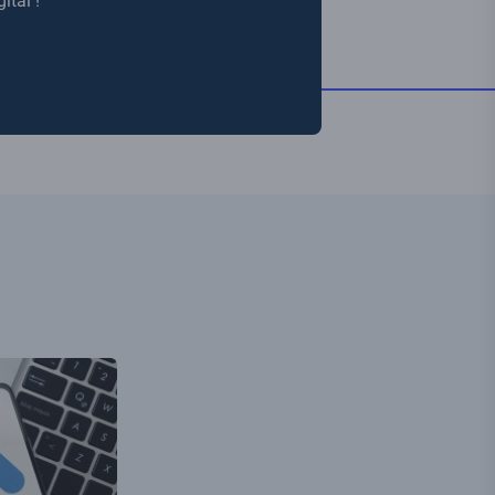
ital !