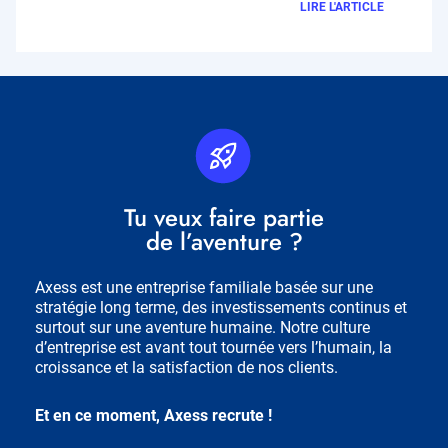
LIRE L'ARTICLE
Picto
Fichier
RH
source
Titre
Tu veux faire partie
Bloc
de l’aventure ?
RH
Description
Axess est une entreprise familiale basée sur une
stratégie long terme, des investissements continus et
surtout sur une aventure humaine. Notre culture
d’entreprise est avant tout tournée vers l’humain, la
croissance et la satisfaction de nos clients.
Et en ce moment, Axess recrute !