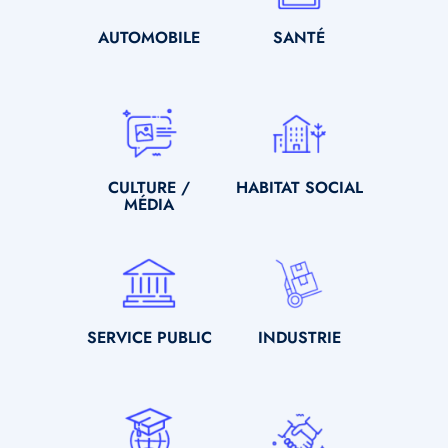
SOUS-
AUTOMOBILE
SOUS-
SANTÉ
TITRE
TITRE
Icone
Icone
SOUS-
CULTURE /
SOUS-
HABITAT SOCIAL
TITRE
MÉDIA
TITRE
Icone
Icone
SOUS-
SERVICE PUBLIC
SOUS-
INDUSTRIE
TITRE
TITRE
Icone
Icone