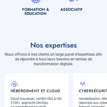
SOUS-
FORMATION &
SOUS-
ASSOCIATIF
TITRE
EDUCATION
TITRE
Titre
Nos expertises
Description
Nous offrons à nos clients un large panel d'expertises afin
de répondre à tous leurs besoins en termes de
transformation digitale.
Item
Expertise
HÉBERGEMENT ET CLOUD
CYBERSÉCURI
Title
Title
Description
Cloud souverain, certifié HDS & ISO
Description
Sensibilisation, dét
27001, approche DevOps,
réponses aux cybe
sauvegarde externalisée...
firewall, antispam..