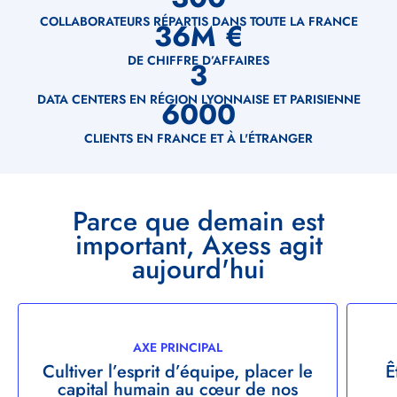
Clé
COLLABORATEURS RÉPARTIS DANS TOUTE LA FRANCE
36
M €
DE CHIFFRE D’AFFAIRES
3
DATA CENTERS EN RÉGION LYONNAISE ET PARISIENNE
6000
CLIENTS EN FRANCE ET À L'ÉTRANGER
Titre
Parce que demain est
important, Axess agit
aujourd'hui
Démarche
AXE
AXE PRINCIPAL
AXE
Cultiver l’esprit d’équipe, placer le
Ê
capital humain au cœur de nos