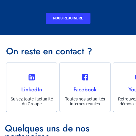
CTA
NOUS REJOINDRE
Titre
On reste en contact ?
Réseau
social
Title
LinkedIn
Title
Facebook
Title
Yo
Description
Suivez toute l’actualité
Description
Toutes nos actualités
Descriptio
Retrouvez
du Groupe
internes réunies
démos et
Titre
Quelques uns de nos