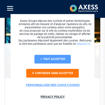
Aller
au
contenu
principal
Visuel
Axess Groupe dépose des cookies et autres technologies
principal
similaires afin de mesurer et d’analyser l’audience du site, de
personnaliser son contenu selon votre navigation,
de vous proposer sur le site du contenu multimédia via les
services de partage de vidéo, réaliser du ciblage et afficher
de la publicité personnalisée.
Ses partenaires déposent également des cookies. Retrouvez
la liste des partenaires ainsi que les finalités en
cliquant ici
.
VISIONNER LE REPLAY
TOUT ACCEPTER
Société
CONTINUER SANS ACCEPTER
Nom / Prénom
PERSONNALISER MES CHOIX COOKIES
Email
PRIVACY POLICY
J'accepte que ces informations soient utilisées dans