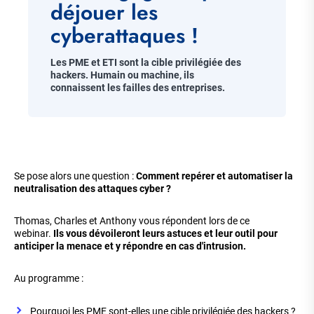
déjouer les
cyberattaques !
Chapo
Les PME et ETI sont la cible privilégiée des
hackers. Humain ou machine, ils
connaissent les failles des entreprises.​
Corps
de
Se pose alors une question :
Comment repérer et automatiser la
la
neutralisation des attaques cyber ?
​
page
Thomas, Charles et Anthony vous répondent lors de ce
webinar.
Ils vous dévoileront leurs astuces et leur outil pour
anticiper la menace et y répondre en cas d'intrusion.
Au programme :
Pourquoi les PME sont-elles une cible privilégiée des hackers ?