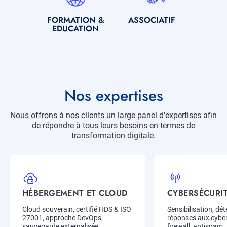
SOUS-
FORMATION &
SOUS-
ASSOCIATIF
TITRE
EDUCATION
TITRE
Titre
Nos expertises
Description
Nous offrons à nos clients un large panel d'expertises afin
de répondre à tous leurs besoins en termes de
transformation digitale.
Item
Expertise
HÉBERGEMENT ET CLOUD
CYBERSÉCURI
Title
Title
Description
Cloud souverain, certifié HDS & ISO
Description
Sensibilisation, dét
27001, approche DevOps,
réponses aux cybe
sauvegarde externalisée...
firewall, antispam..