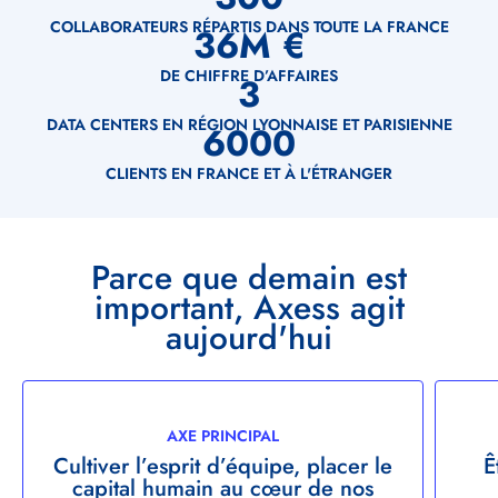
Clé
COLLABORATEURS RÉPARTIS DANS TOUTE LA FRANCE
36
M €
DE CHIFFRE D’AFFAIRES
3
DATA CENTERS EN RÉGION LYONNAISE ET PARISIENNE
6000
CLIENTS EN FRANCE ET À L'ÉTRANGER
Titre
Parce que demain est
important, Axess agit
aujourd'hui
Démarche
AXE
AXE PRINCIPAL
AXE
Cultiver l’esprit d’équipe, placer le
Ê
capital humain au cœur de nos