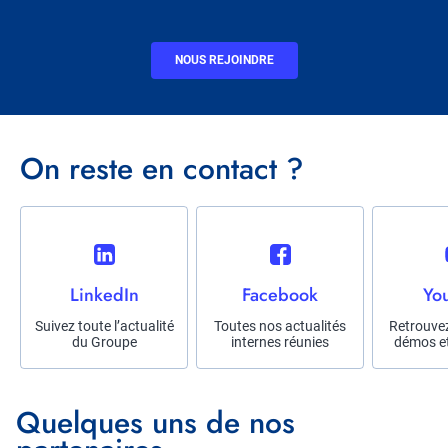
CTA
NOUS REJOINDRE
Titre
On reste en contact ?
Réseau
social
Title
LinkedIn
Title
Facebook
Title
Yo
Description
Suivez toute l’actualité
Description
Toutes nos actualités
Descriptio
Retrouvez
du Groupe
internes réunies
démos et
Titre
Quelques uns de nos