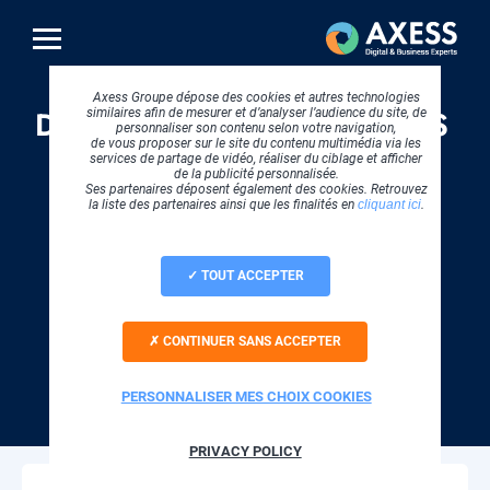
Aller
au
contenu
principal
Axess Groupe dépose des cookies et autres technologies
DIGITAL & BUSINESS
similaires afin de mesurer et d’analyser l’audience du site, de
personnaliser son contenu selon votre navigation,
de vous proposer sur le site du contenu multimédia via les
services de partage de vidéo, réaliser du ciblage et afficher
EXPERTS
de la publicité personnalisée.
Ses partenaires déposent également des cookies. Retrouvez
la liste des partenaires ainsi que les finalités en
cliquant ici
.
TOUT ACCEPTER
CLOUD COMPUTING
CONTINUER SANS ACCEPTER
SOFTWARE
PERSONNALISER MES CHOIX COOKIES
STRATEGIE DIGITALE
PRIVACY POLICY