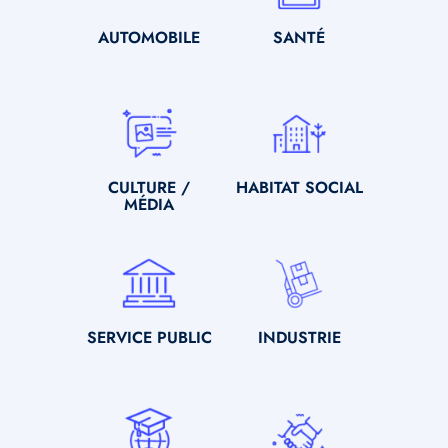
SOUS-
AUTOMOBILE
SOUS-
SANTÉ
TITRE
TITRE
Icone
Icone
SOUS-
CULTURE /
SOUS-
HABITAT SOCIAL
TITRE
MÉDIA
TITRE
Icone
Icone
SOUS-
SERVICE PUBLIC
SOUS-
INDUSTRIE
TITRE
TITRE
Icone
Icone