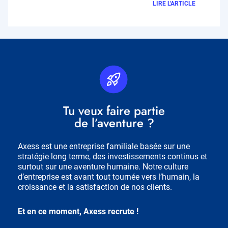
LIRE L'ARTICLE
Picto
Fichier
RH
source
Titre
Tu veux faire partie
Bloc
de l’aventure ?
RH
Description
Axess est une entreprise familiale basée sur une
stratégie long terme, des investissements continus et
surtout sur une aventure humaine. Notre culture
d’entreprise est avant tout tournée vers l’humain, la
croissance et la satisfaction de nos clients.
Et en ce moment, Axess recrute !